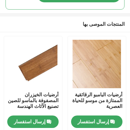
المنتجات الموصى بها
مسكن
أرضيات البامبو الرقائقية
أرضيات الخيزران
الممتازة من موسو للحياة
المصفوفة بالماسو للصين
العصرية
تصنيع الأثاث الهندسة
منتجات
إرسال استفسار
إرسال استفسار
أشرطة فيديو