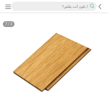
7
/
2