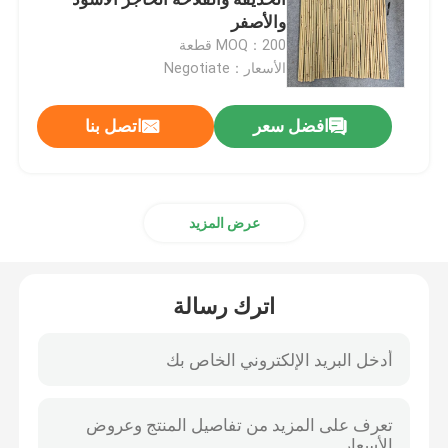
والأصفر
MOQ：200 قطعة
أعمدة الخيزران الخام
الأسعار：Negotiate
موسو الخيزران القطب
افضل سعر
اتصل بنا
سياج القطب الخيزران
عرض المزيد
سياج من الخيزران المزخرف
اترك رسالة
القش المستخدم مرة واحدة من الخيزران
غطاء جرة الخيزران
شعلة من الخيزران الطبيعي