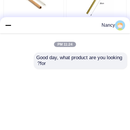
الصديقة للبيئة القشرة
قشات الخيزران العضوية
Nancy
الخيزرانية المستخدمة
القابلة للتسميم شعار
لمرة واحدة القشرة
مخصص عصير السفر
الشربة القابلة لإعادة
استخدام الكوكتيل
11:24 PM
الاستخدام استخدام
افضل سعر
افضل سعر
العصير
Good day, what product are you looking 
for?
اتصل بنا
اتصل بنا
عرض المزيد
منزل
حول نا
اتصل بنا
Desktop Site
خريطة الموقع
Privacy Policy