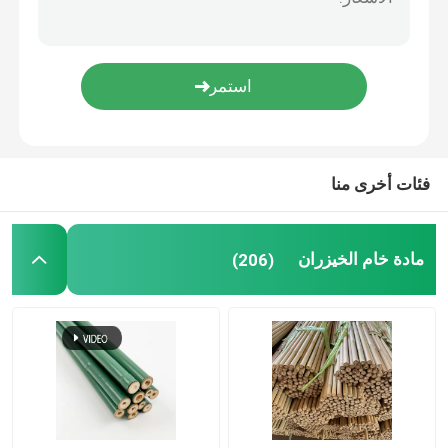
بار بامبو تيكي
أرضيات الخيزران الصلبة
لوحات الخيزران
فئات أخرى منا
إبر حلقية من الخيزران
مادة خام الخيزران
(206)
الخيزران الرول الستائر
الوقايات الخيزران الفارغة
أشعل النار الخيزران